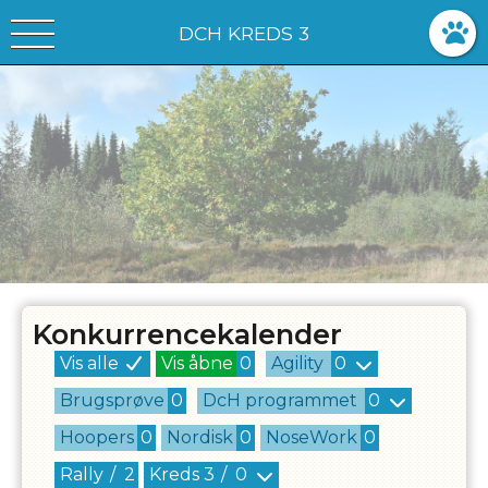
DCH KREDS 3
Konkurrencekalender
Vis alle
Vis åbne
0
Agility
0
Brugsprøve
0
DcH programmet
0
Hoopers
0
Nordisk
0
NoseWork
0
Rally
/
2
Kreds
3
/
0