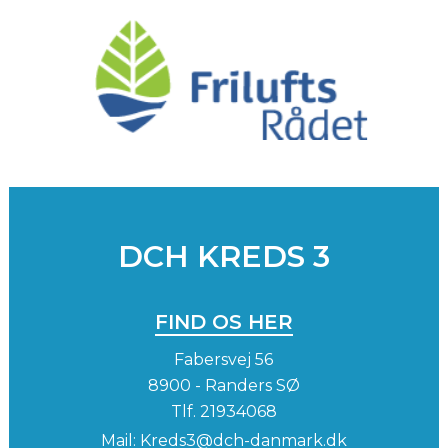
DCH KREDS 3
FIND OS HER
Fabersvej 56
8900 - Randers SØ
Tlf.
21934068
Mail:
Kreds3@dch-danmark.dk