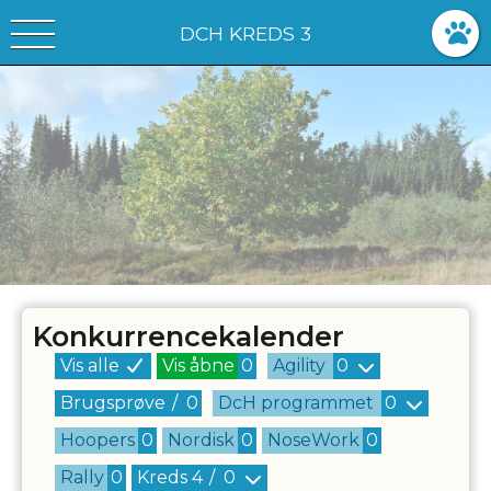
DCH KREDS 3
Konkurrencekalender
Vis alle
Vis åbne
0
Agility
0
Brugsprøve
/
0
DcH programmet
0
Hoopers
0
Nordisk
0
NoseWork
0
Rally
0
Kreds
4
/
0