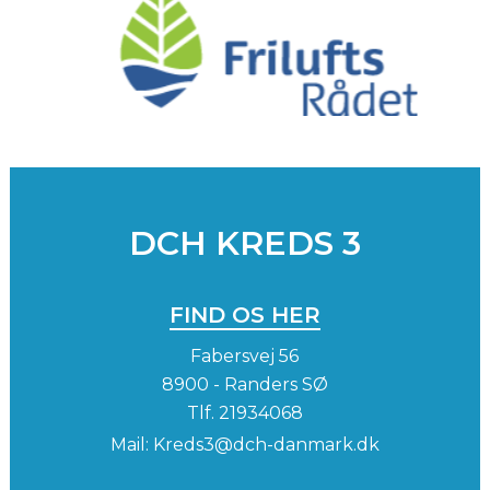
DCH KREDS 3
FIND OS HER
Fabersvej 56
8900 - Randers SØ
Tlf.
21934068
Mail:
Kreds3@dch-danmark.dk