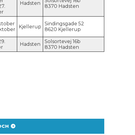
er
Solsortevej 16b
Hadsten
27.
8370 Hadsten
er
oktober
Sindingsgade 52
Kjellerup
oktober
8620 Kjellerup
29.
Solsortevej 16b
Hadsten
r
8370 Hadsten
DCH