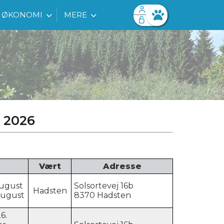
ØKONOMI
MERE
Facebook login
Husk mig
Glemt password
Log ind
 2026
Vært
Adresse
august
Solsortevej 16b
Hadsten
august
8370 Hadsten
6.