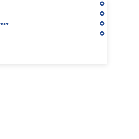
mer
r