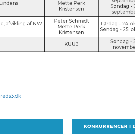
septemb
 hundens
Mette Perk
Søndag - 
Kristensen
septemb
Peter Schmidt
, afvikling af NW
Lørdag - 24. 
Mette Perk
Søndag - 25. 
Kristensen
Søndag - 
KUU3
novembe
reds3.dk
KONKURRENCER I 