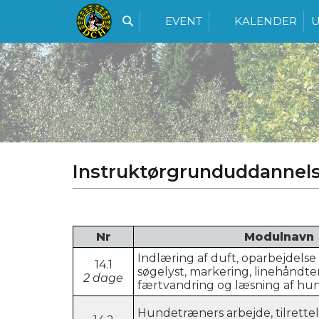
EVENT
KALENDER
U
Instruktørgrunduddannels
Nr
Modulnavn
Indlæring af duft, oparbejdels
14.1
søgelyst, markering, linehåndte
2 dage
færtvandring og læsning af hu
Hundetræners arbejde, tilrette