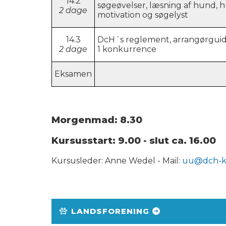
14.2
søgeøvelser, læsning af hund,
2 dage
motivation og søgelyst
14.3
DcH´s reglement, arrangørguide
2 dage
1 konkurrence
Eksamen
Morgenmad: 8.30
Kursusstart: 9.00 - slut ca. 16.00
Kursusleder: Anne Wedel - Mail:
uu@dch-k
LANDSFORENING