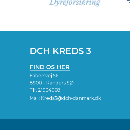
DCH KREDS 3
FIND OS HER
Fabersvej 56
8900 - Randers SØ
Tlf.
21934068
Mail:
Kreds3@dch-danmark.dk