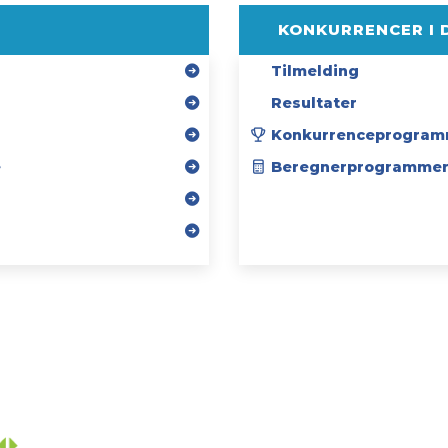
KONKURRENCER I 
Tilmelding
Resultater
Konkurrenceprogram
e
Beregnerprogramme