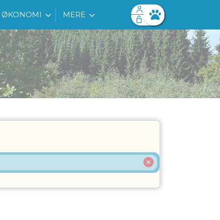
ØKONOMI
MERE
Facebook login
Husk mig
Glemt password
Log ind