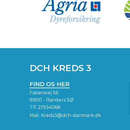
DCH KREDS 3
FIND OS HER
Fabersvej 56
8900 - Randers SØ
Tlf.
21934068
Mail:
Kreds3@dch-danmark.dk