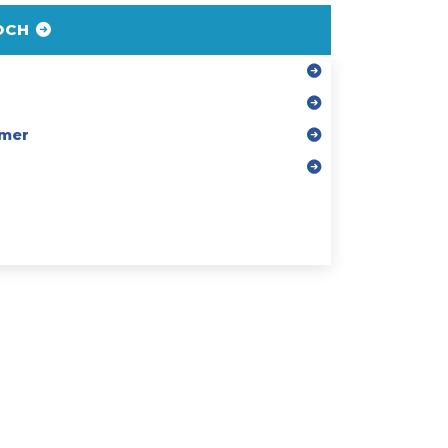
DCH
mer
r