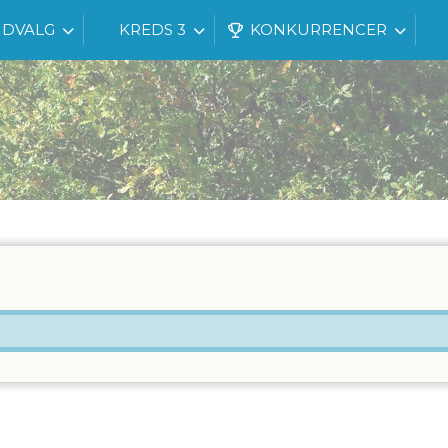
DVALG
KREDS 3
KONKURRENCER